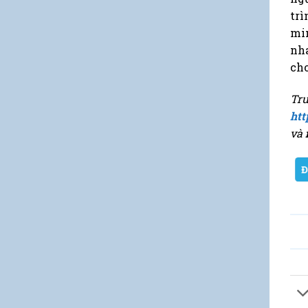
trì
mi
nha
cho
Tru
htt
và
Đ