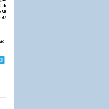
sách
y88
g để
cao