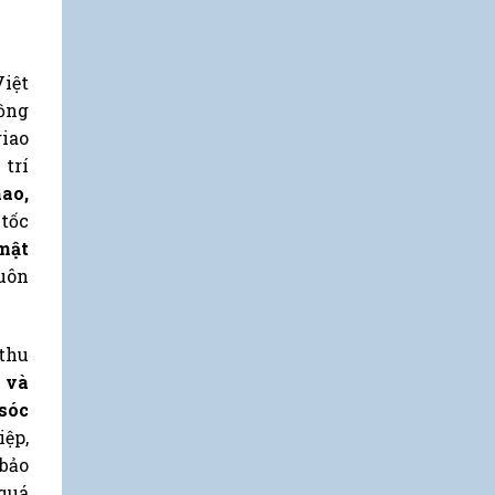
Việt
ồng
iao
 trí
hao,
 tốc
mật
uôn
thu
o và
sóc
iệp,
bảo
 quá