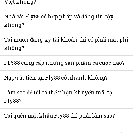
Việt không?
Nhà cái Fly88 có hợp pháp và đáng tin cậy
không?
Tôi muốn đăng ký tài khoản thì có phải mất phí
không?
FLY88 cũng cấp những sản phẩm cá cược nào?
Nạp/rút tiền tại Fly88 có nhanh không?
Làm sao để tôi có thể nhận khuyến mãi tại
Fly88?
Tôi quên mật khẩu Fly88 thì phải làm sao?